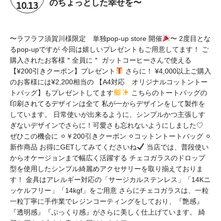
10.13
のちょっとした幸せを〜
〜ラフラフ須賀川様限定 単独pop-up store 開催
〜 2度目とな
るpop-upですが 今回は嬉しいプレゼントもご用意してます！ ご
購入されたお客様＂全員に＂ ガットコーヒーさんで使える
【¥200引きクーポン】プレゼント
さらに！ ¥4,000以上ご購入
のお客様には¥2,200相当の 【A4対応 オリジナルコットントー
トバッグ】もプレゼントしてます
こちらのトートバッグの
印刷されてるデザインは全て 私が一からデザインをして製作を
しています。 日常使いが出来るように、シンプルかつ主張しす
ぎないデザインでさらに！可愛さも忘れないようにしました♡
ぜひこの機会に ⚪︎￥200引きクーポン ⚪︎コットントートバッグ ⚪︎
新作商品 お得にGETしてみてくださいね
当店では、普段使い
からオケージョンまで幅広く活躍する チェコガラスのドロップ
型を使用したシンプル綺麗めアクセサリーを取り揃えておりま
す！ 金具はアレルギー対応の「サージカルステンレス」「14Kニ
ッケルフリー」「14kgf」をご用意 さらにチェコガラスは、一粒
一粒丁寧に手作業でレジンコーティングをしており、『艶感』
『透明感』『ぷっくり感』がさらに美しく仕上げています。 綺