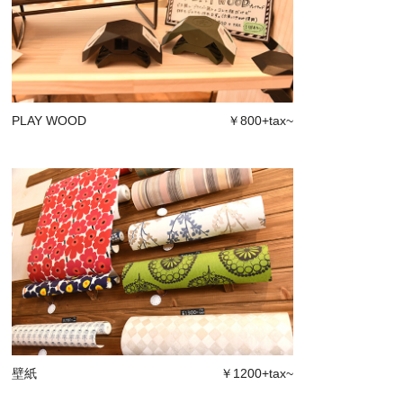
PLAY WOOD
￥800+tax~
壁紙
￥1200+tax~