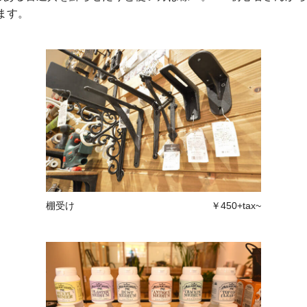
ます。
棚受け
￥450+tax~