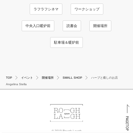
ラフラフシネマ
ワークショップ
中央入口暖炉前
読書会
開催場所
駐車場＆暖炉前
TOP
イベント
開催場所
SMALL SHOP
ハーブと癒しのお店
Angelina Stella
PAGETOP
© 2019 Rough Laugh