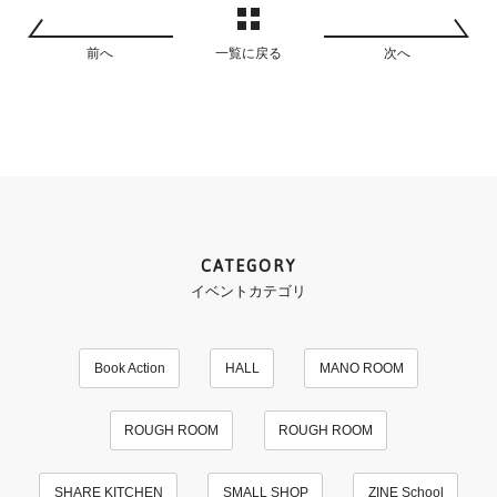
前へ
一覧に戻る
次へ
CATEGORY
イベントカテゴリ
Book Action
HALL
MANO ROOM
ROUGH ROOM
ROUGH ROOM
SHARE KITCHEN
SMALL SHOP
ZINE School