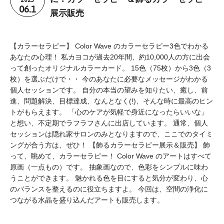
06.1
展示販売
【カラーセラピー】 Color Wave のカラーセラピー3色でわかる
あなたの心理！ 私カヨコが過去20年間、約10,000人の方に出会
って創ったオリジナルカラーカード。 15色（75枚）から3色（3
枚）を選ぶだけで・・ 今のあなたに必要なメッセージがわかる
個人セッションです。 自分の本当の望みを知りたい、癒し、前
進、問題解決、目標達成、なんとなく(!)、そんな時に最高のヒン
トがもらえます。 「心のケアが気軽で身近になったらいいな」
と想い、不定期でラフラフさんに出店しています。 通常、個人
セッションは隠れ家サロンのみとなりますので、ここでのタイミ
ングが合う方は、ぜひ！ 【飾るカラーセラピー展示＆販売】 飾
って、眺めて、カラーセラピー！ Color Wave のアートはすべて
原画（一点もの）です。 抽象画なので、色彩をシンプルに味わ
うことができます。 魅かれる色を目にすると気分が変わり、心
のバランスを整えるのに役立ちますよ。 今回は、空間の浄化に
つながる水晶を盛り込んだアートも販売します。