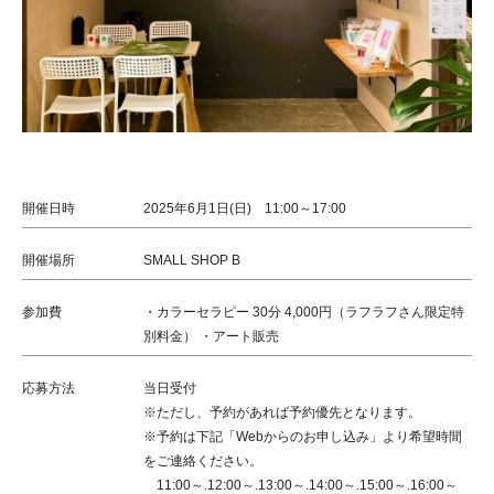
開催日時
2025年6月1日(日) 11:00～17:00
開催場所
SMALL SHOP B
参加費
・カラーセラピー 30分 4,000円（ラフラフさん限定特
別料金） ・アート販売
応募方法
当日受付
※
ただし、予約があれば予約優先となります。
※
予約は下記「
Web
からのお申し込み」より希望時間
をご連絡ください。
11:00
～
.12:00
～
.13:00
～
.14:00
～
.15:00
～
.16:00
～