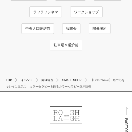
ラフラフシネマ
ワークショップ
中央入口暖炉前
読書会
開催場所
駐車場＆暖炉前
TOP
イベント
開催場所
SMALL SHOP
【Color Wave】 色で心を
キレイに元気に！カラーセラピー＆飾るカラーセラピー展示販売
PAGETOP