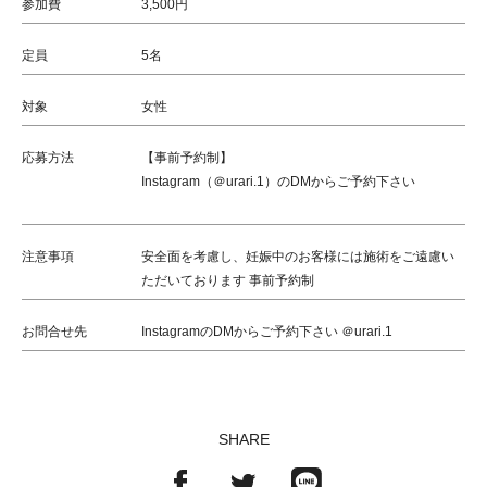
参加費
3,500円
定員
5名
対象
女性
応募方法
【事前予約制】
Instagram（＠urari.1）のDMからご予約下さい
注意事項
安全面を考慮し、妊娠中のお客様には施術をご遠慮い
ただいております 事前予約制
お問合せ先
InstagramのDMからご予約下さい ＠urari.1
SHARE