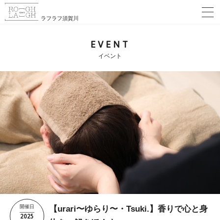
ラフラフ須賀川
EVENT
イベント
開催日
【urari〜ゆらり〜・Tsuki.】香りで心と身
2025