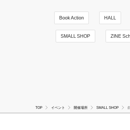
Book Action
HALL
SMALL SHOP
ZINE Sch
TOP
イベント
開催場所
SMALL SHOP