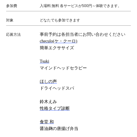
参加費
入場料:無料 各サービスが500円～体験できます。
対象
どなたでも参加できます
事前予約は各担当者にお問い合わせください
応募方法
checulo(
ケ・クーロ
)
簡単エクササイズ
Tsuki
マインドヘッドセラピー
ほしの声
ドライヘッドスパ
鈴木えみ
性格タイプ診断
食堂 和
醤油麹の唐揚げ弁当