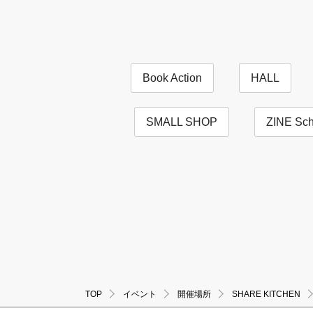
Book Action
HALL
SMALL SHOP
ZINE Sch
TOP
イベント
開催場所
SHARE KITCHEN