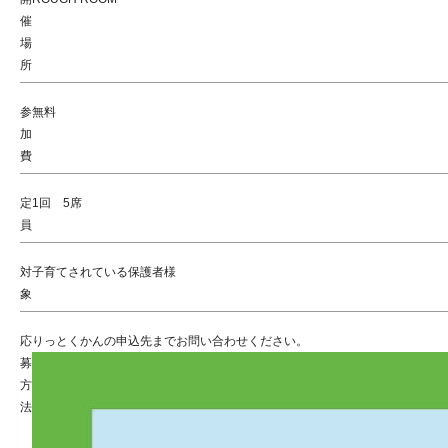
催
場
所
参
無料
加
費
定
1回 5席
員
対
子育てされている保護者様
象
応
りっとくかんの申込先までお問い合わせください。
募
方
法