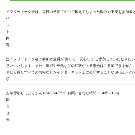
イ
フリートーク会は、毎日の子育ての中で抱えてしまった悩みや不安を参加者
ベ
ン
ト
内
容
注
※フリートーク会は参加者全員が“楽しく・安心して”ご参加していただきた
意
いいたします。また、風邪や発熱などの症状がある場合はご参加できません。
事
知り得たすべての情報などをインターネット上に公開することやSNS上へのア
項
お
学習塾りっとくかん 0248-68-2550 お問い合わせ時間：14時～18時
問
合
せ
先