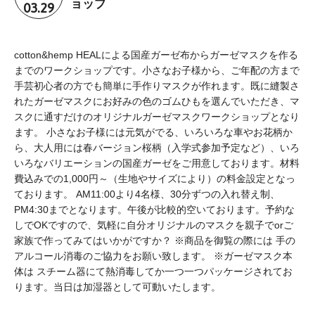
03.29
ョップ
cotton&hemp HEALによる国産ガーゼ布からガーゼマスクを作る
までのワークショップです。小さなお子様から、ご年配の方まで
手芸初心者の方でも簡単に手作りマスクが作れます。既に縫製さ
れたガーゼマスクにお好みの色のゴムひもを選んでいただき、マ
スクに通すだけのオリジナルガーゼマスクワークショップとなり
ます。 小さなお子様には元気がでる、いろいろな車やお花柄か
ら、大人用には春バージョン桜柄（入学式参加予定など）、いろ
いろなバリエーションの国産ガーゼをご用意しております。材料
費込みでの1,000円～（生地やサイズにより）の料金設定となっ
ております。 AM11:00より4名様、30分ずつの入れ替え制、
PM4:30までとなります。午後が比較的空いております。予約な
しでOKですので、気軽に自分オリジナルのマスクを親子でorご
家族で作ってみてはいかがですか？ ※商品を御覧の際には 手の
アルコール消毒のご協力をお願い致します。 ※ガーゼマスク本
体は スチーム器にて熱消毒してか一つ一つパッケージされてお
ります。当日は加湿器として可動いたします。