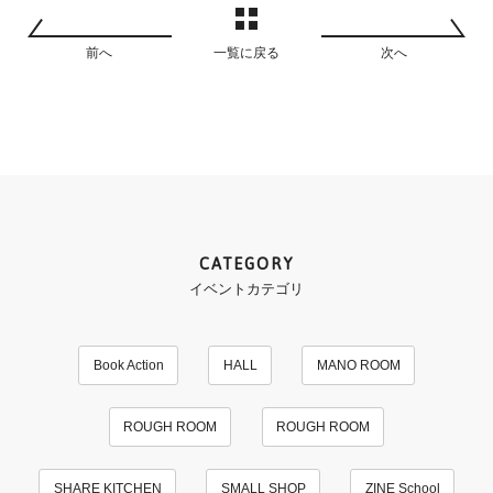
前へ
一覧に戻る
次へ
CATEGORY
イベントカテゴリ
Book Action
HALL
MANO ROOM
ROUGH ROOM
ROUGH ROOM
SHARE KITCHEN
SMALL SHOP
ZINE School